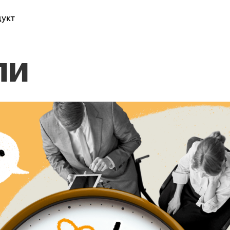
укт
ли