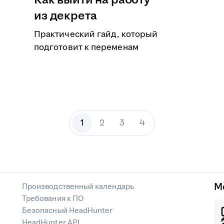
Как выйти на работу
из декрета
Практический гайд, который
подготовит к переменам
1
2
3
4
М
Производственный календарь
Требования к ПО
Безопасный HeadHunter
HeadHunter API