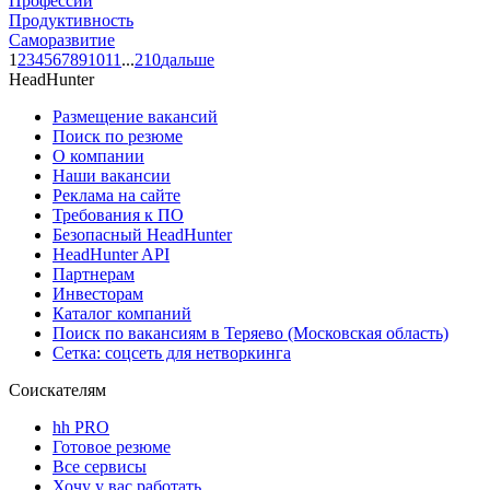
Профессии
Продуктивность
Саморазвитие
1
2
3
4
5
6
7
8
9
10
11
...
210
дальше
HeadHunter
Размещение вакансий
Поиск по резюме
О компании
Наши вакансии
Реклама на сайте
Требования к ПО
Безопасный HeadHunter
HeadHunter API
Партнерам
Инвесторам
Каталог компаний
Поиск по вакансиям в Теряево (Московская область)
Сетка: соцсеть для нетворкинга
Соискателям
hh PRO
Готовое резюме
Все сервисы
Хочу у вас работать