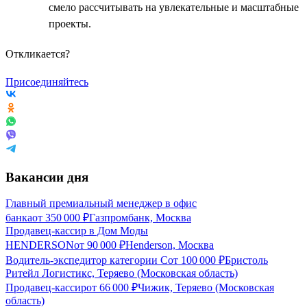
смело рассчитывать на увлекательные и масштабные
проекты.
Откликается?
Присоединяйтесь
Вакансии дня
Главный премиальный менеджер в офис
банка
от
350 000
₽
Газпромбанк, Москва
Продавец-кассир в Дом Моды
HENDERSON
от
90 000
₽
Henderson, Москва
Водитель-экспедитор категории С
от
100 000
₽
Бристоль
Ритейл Логистикс, Теряево (Московская область)
Продавец-кассир
от
66 000
₽
Чижик, Теряево (Московская
область)