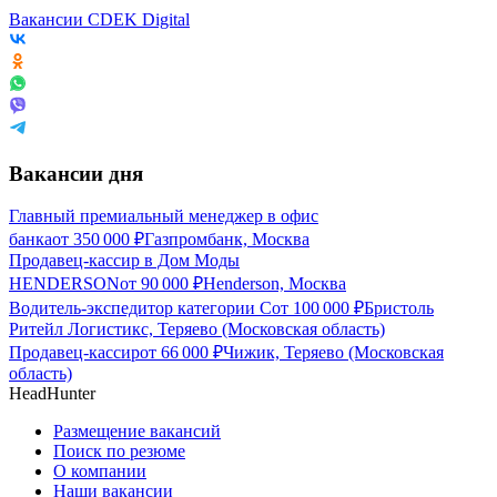
Вакансии CDEK Digital
Вакансии дня
Главный премиальный менеджер в офис
банка
от
350 000
₽
Газпромбанк, Москва
Продавец-кассир в Дом Моды
HENDERSON
от
90 000
₽
Henderson, Москва
Водитель-экспедитор категории С
от
100 000
₽
Бристоль
Ритейл Логистикс, Теряево (Московская область)
Продавец-кассир
от
66 000
₽
Чижик, Теряево (Московская
область)
HeadHunter
Размещение вакансий
Поиск по резюме
О компании
Наши вакансии